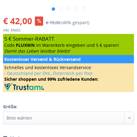
€ 42,00
€ 70,00
(40% gespart)
inkl. MwSt.
5 € Sommer-RABATT
Code
FLUXWN
im Warenkorb eingeben und 5 € sparen!
Damit das Leben leistbar bleibt!
Kostenloser Versand & Rückversand
Schnelles und kostenloses Versandservice:
- Deutschland per DHL, Österreich per Post
Sicher shoppen und 99% zufriedene Kunden:
Größe: