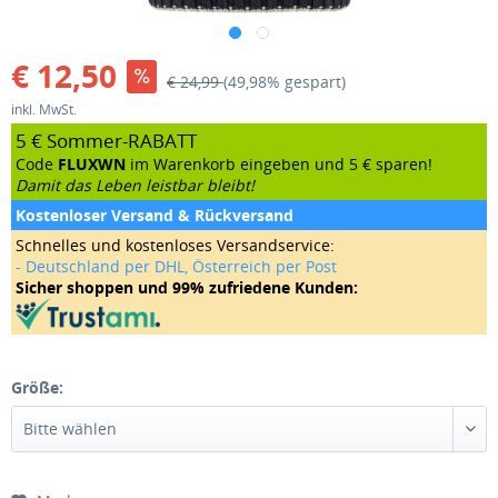
€ 12,50
€ 24,99
(49,98% gespart)
inkl. MwSt.
5 € Sommer-RABATT
Code
FLUXWN
im Warenkorb eingeben und 5 € sparen!
Damit das Leben leistbar bleibt!
Kostenloser Versand & Rückversand
Schnelles und kostenloses Versandservice:
- Deutschland per DHL, Österreich per Post
Sicher shoppen und 99% zufriedene Kunden:
Größe: