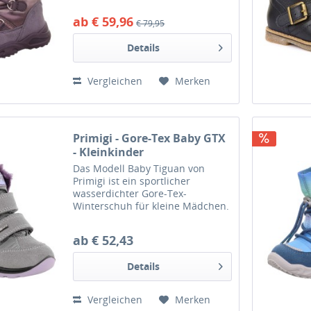
Winterstiefel zeichnet sich
ab € 59,96
€ 79,95
besonders durch seine
superflexible und leichte
Details
Laufsohle aus. Das gezahnte...
Vergleichen
Merken
Primigi - Gore-Tex Baby GTX
- Kleinkinder
Winterstiefelette - Grau/Lila
Das Modell Baby Tiguan von
(Grigio)
Primigi ist ein sportlicher
wasserdichter Gore-Tex-
Winterschuh für kleine Mädchen.
Der Winterstiefel kommt in der
knöchelbedeckenden Ausführung
ab € 52,43
mit einem weichen und
warmhaltenden Warmfutter
Details
aus...
Vergleichen
Merken