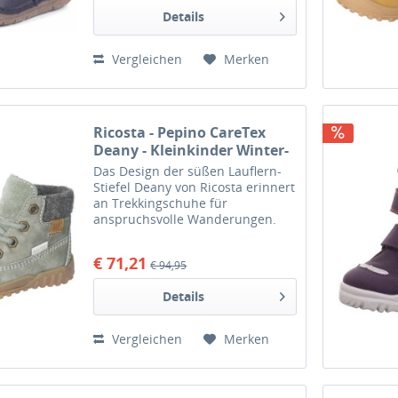
Gummisohle. Das besondere an
Details
diesem...
Vergleichen
Merken
Ricosta - Pepino CareTex
Deany - Kleinkinder Winter-
Stiefelette mit Wollfutter -
Das Design der süßen Lauflern-
Eukalyptus
Stiefel Deany von Ricosta erinnert
an Trekkingschuhe für
anspruchsvolle Wanderungen.
Auch wenn die kleinen Füße nicht
so lange Strecken überwinden,
€ 71,21
€ 94,95
sind sie in diesen Kinderboots
mit warmem Futter aus...
Details
Vergleichen
Merken