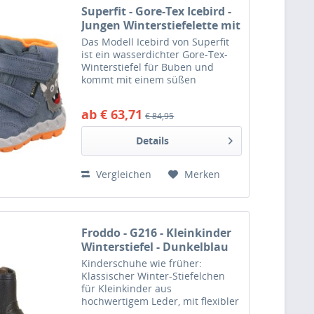
Superfit - Gore-Tex Icebird -
Jungen Winterstiefelette mit
Warmfutter -
Das Modell Icebird von Superfit
Hellblau/Orange
ist ein wasserdichter Gore-Tex-
Winterstiefel für Buben und
kommt mit einem süßen
Monster-Motiv. Ausgestattet mit
einem weichen und
ab € 63,71
€ 84,95
warmhaltenden Warmfutter aus
flauschigem Highloft-Fleece,
Details
versehen mit...
Vergleichen
Merken
Froddo - G216 - Kleinkinder
Winterstiefel - Dunkelblau
(Dark Blue)
Kinderschuhe wie früher:
Klassischer Winter-Stiefelchen
für Kleinkinder aus
hochwertigem Leder, mit flexibler
Gummisohle sowie weichem und