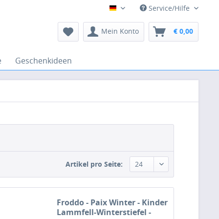
Service/Hilfe
Deutsch
Mein Konto
€ 0,00
e
Geschenkideen
Artikel pro Seite:
Froddo - Paix Winter - Kinder
Lammfell-Winterstiefel -