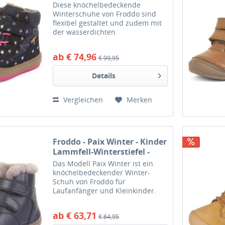
Wasserdichte Winterschuhe
Diese knöchelbedeckende
- Dunkelblau (Stars)
Winterschuhe von Froddo sind
flexibel gestaltet und zudem mit
der wasserdichten
Zwischenfutter-Membrane von
Froddo (FroddoTex) und einem
ab € 74,96
€ 99,95
Warmfutter aus Schurwolle
ausgestattet. Diese Kinderschuhe
Details
sind auch noch...
Vergleichen
Merken
Froddo - Paix Winter - Kinder
Lammfell-Winterstiefel -
Dunkelblau (Blue)
Das Modell Paix Winter ist ein
knöchelbedeckender Winter-
Schuh von Froddo für
Laufanfänger und Kleinkinder.
Eine Winter-Stiefelette aus
hochwertigem Leder, Lammfell-
ab € 63,71
€ 84,95
Futter und weicher, biegsamer