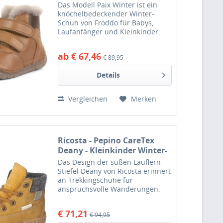
Braun/Dunkelbraun
Das Modell Paix Winter ist ein
(Brown)
knöchelbedeckender Winter-
Schuh von Froddo für Babys,
Laufanfänger und Kleinkinder.
Eine Winter-Stiefelette aus
hochwertigem Leder, Lammfell-
ab € 67,46
€ 89,95
Futter und weicher, biegsamer
Gummisohle. Das besondere an
Details
diesem...
Vergleichen
Merken
Ricosta - Pepino CareTex
Deany - Kleinkinder Winter-
Stiefelette mit Wollfutter -
Das Design der süßen Lauflern-
Senf/Mustard
Stiefel Deany von Ricosta erinnert
an Trekkingschuhe für
anspruchsvolle Wanderungen.
Auch wenn die kleinen Füße nicht
so lange Strecken überwinden,
€ 71,21
€ 94,95
sind sie in diesen Kinderboots