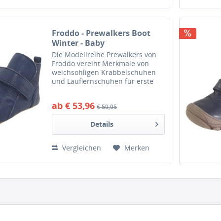
Froddo - Prewalkers Boot
Winter - Baby
Lammfellschuhe -
Die Modellreihe Prewalkers von
Dunkelblau (Dark Blue)
Froddo vereint Merkmale von
weichsohligen Krabbelschuhen
und Lauflernschuhen für erste
Schritte. Das besondere an
diesem Stiefelchen ist das weiche
ab € 53,96
€ 59,95
Futter aus Lammfell, das für
warme Füße sorgt. Perfekt für...
Details
Vergleichen
Merken