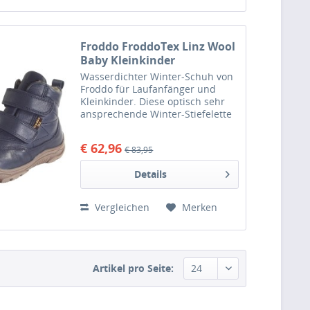
Froddo FroddoTex Linz Wool
Baby Kleinkinder
Winterstiefel Dunkelblau
Wasserdichter Winter-Schuh von
(Blue)
Froddo für Laufanfänger und
Kleinkinder. Diese optisch sehr
ansprechende Winter-Stiefelette
ist aus hochwertigem Leder
gefertigt, hat eine griffige
€ 62,96
€ 83,95
Gummisohle sowie ein weiches
und warmhaltendes
Details
Warmfutter...
Vergleichen
Merken
Artikel pro Seite: