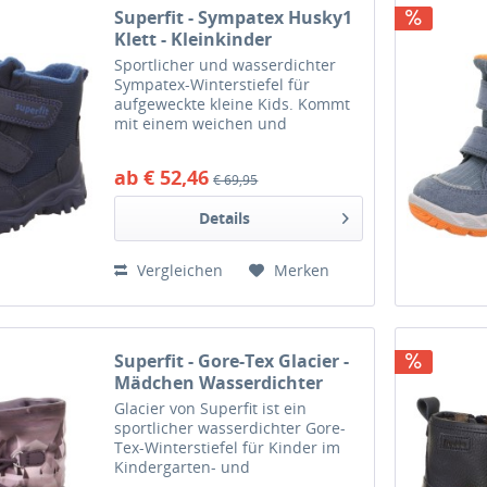
Superfit - Sympatex Husky1
Klett - Kleinkinder
Wasserdichter Winterstiefel
Sportlicher und wasserdichter
- Blau/Türkis
Sympatex-Winterstiefel für
aufgeweckte kleine Kids. Kommt
mit einem weichen und
warmhaltenden Warmfutter aus
Highloft-Fleece und ist
ab € 52,46
€ 69,95
wasserdicht durch die Sympatex-
Membrane. Dazu praktische
Details
Klettverschüsse...
Vergleichen
Merken
Superfit - Gore-Tex Glacier -
Mädchen Wasserdichter
Winterstiefel - Lila
Glacier von Superfit ist ein
sportlicher wasserdichter Gore-
Tex-Winterstiefel für Kinder im
Kindergarten- und
Volksschulalter. Dieser