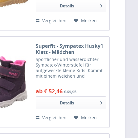
mit warmem Futter aus...
Details
Vergleichen
Merken
Superfit - Sympatex Husky1
Klett - Mädchen
Wasserdichter Winterstiefel
Sportlicher und wasserdichter
- Lila/Pink
Sympatex-Winterstiefel für
aufgeweckte kleine Kids. Kommt
mit einem weichen und
warmhaltenden Warmfutter aus
Highloft-Fleece und ist
ab € 52,46
€ 69,95
wasserdicht durch die Sympatex-
Membrane. Dazu praktische
Details
Klettverschüsse...
Vergleichen
Merken