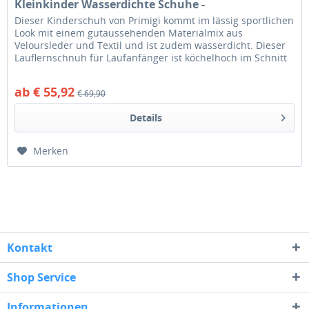
Kleinkinder Wasserdichte Schuhe -
Militärgrün/Hellgrün
Dieser Kinderschuh von Primigi kommt im lässig sportlichen
Look mit einem gutaussehenden Materialmix aus
Veloursleder und Textil und ist zudem wasserdicht. Dieser
Lauflernschnuh für Laufanfänger ist köchelhoch im Schnitt
und ausgestattet...
ab € 55,92
€ 69,90
Details
Merken
Kontakt
Shop Service
Informationen