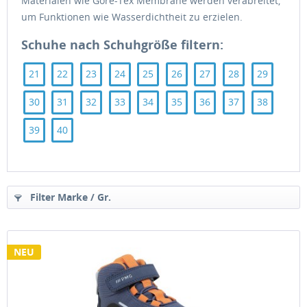
Materialen wie Gore-Tex Membrane werden verabreitet,
um Funktionen wie Wasserdichtheit zu erzielen.
Schuhe nach Schuhgröße filtern:
21
22
23
24
25
26
27
28
29
30
31
32
33
34
35
36
37
38
39
40
Filter Marke / Gr.
NEU