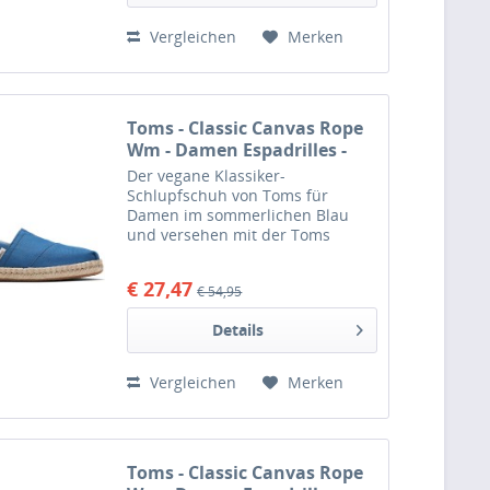
Vergleichen
Merken
Toms - Classic Canvas Rope
Wm - Damen Espadrilles -
Blau (Plant Dyed Indigo)
Der vegane Klassiker-
Schlupfschuh von Toms für
Damen im sommerlichen Blau
und versehen mit der Toms
typischen Bastsohle. Der
Alpargata Rope ist ein bequemer
€ 27,47
€ 54,95
Espadrille-Slipper mit
pflanzengefärbtem Canvas, das
Details
heißt, dass er mit...
Vergleichen
Merken
Toms - Classic Canvas Rope