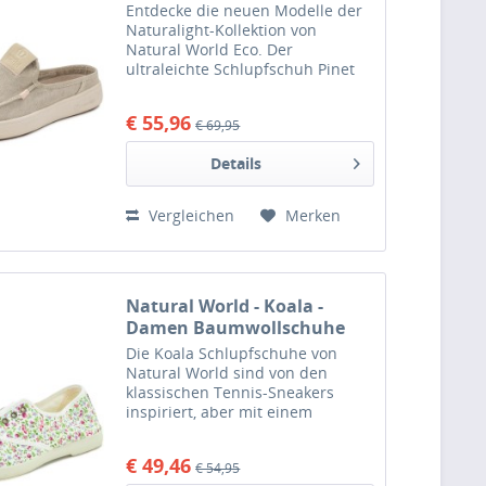
Mokassin-Style - Cuero Beige
Entdecke die neuen Modelle der
Naturalight-Kollektion von
Natural World Eco. Der
ultraleichte Schlupfschuh Pinet
steht für Komfort, Stil und
Nachhaltigkeit. Das klassische
€ 55,96
€ 69,95
Bootsschuh-Design sorgt für eine
perfekte und praktische...
Details
Vergleichen
Merken
Natural World - Koala -
Damen Baumwollschuhe
mit Blumenprint - Weiß
Die Koala Schlupfschuhe von
(Blanco)
Natural World sind von den
klassischen Tennis-Sneakers
inspiriert, aber mit einem
modernen Touch mit
Obermaterial aus 100% Bio-
€ 49,46
€ 54,95
Baumwolle und einem Gummizug