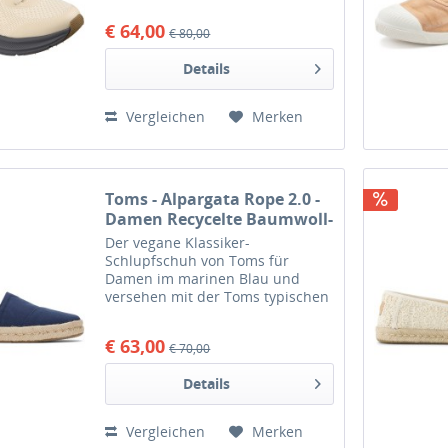
Slip-On Schuh im sportlichen Stil
€ 64,00
€ 80,00
ist mit dem exklusiven Skechers
Fersenkissen...
Details
Vergleichen
Merken
Toms - Alpargata Rope 2.0 -
Damen Recycelte Baumwoll-
Espadrille - Navy
Der vegane Klassiker-
(Dunkelblau)
Schlupfschuh von Toms für
Damen im marinen Blau und
versehen mit der Toms typischen
Bastsohle. Ihr bevorzugter
Alpargata-Schuh, jetzt mit noch
€ 63,00
€ 70,00
mehr Seil. Die erhöhte, mit Seil
umwickelte Zwischensohle, das...
Details
Vergleichen
Merken