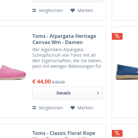
Vergleichen
Merken
Toms - Alpargata Heritage
Canvas Wm - Damen
Espadrilles - Rosa (Pink)
Der legendäre Alpargata-
Schlupfschuh von Toms mit all
den Eigenschaften, die Sie lieben,
jetzt mit weniger Belastungen für
die Umwelt aus der earthwise-
Kollektion von Toms. Das
€ 44,00
€ 55,00
Obermaterial aus Heritage
Canvas ist eine Textilmischung,...
Details
Vergleichen
Merken
Toms - Classic Floral Rope