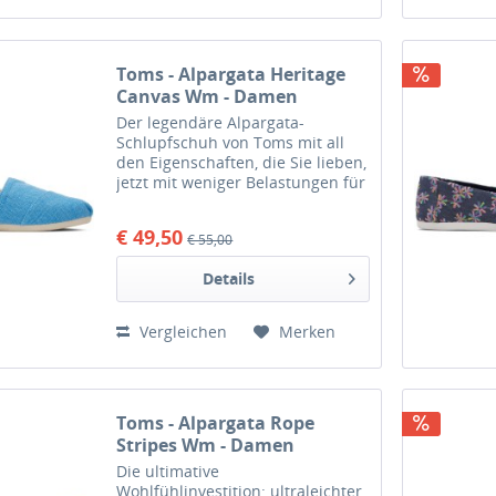
Toms - Alpargata Heritage
Canvas Wm - Damen
Espadrilles - Hellblau (Island
Der legendäre Alpargata-
Blue)
Schlupfschuh von Toms mit all
den Eigenschaften, die Sie lieben,
jetzt mit weniger Belastungen für
die Umwelt aus der earthwise-
Kollektion von Toms. Das
€ 49,50
€ 55,00
Obermaterial aus Heritage
Canvas ist eine Textilmischung,...
Details
Vergleichen
Merken
Toms - Alpargata Rope
Stripes Wm - Damen
Espadrilles mit Bast -
Die ultimative
Dunkelblau/Cremeweiß
Wohlfühlinvestition: ultraleichter,