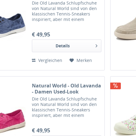
Baumwollschuhe -
Die Old Lavanda Schlupfschuhe
Dunkelblau (Marino)
von Natural World sind von den
klassischen Tennis-Sneakers
inspiriert, aber mit einem
modernen und zeitgemäßen
Touch mit Obermaterial aus
€ 49,95
gewaschener 100% Bio-
Baumwolle im Washed-Look und
Details
einem Gummizug plus...
Vergleichen
Merken
Natural World - Old Lavanda
- Damen Used-Look
Baumwollschuhe - Pink
Die Old Lavanda Schlupfschuhe
(Fucsia)
von Natural World sind von den
klassischen Tennis-Sneakers
inspiriert, aber mit einem
modernen und zeitgemäßen
Touch mit Obermaterial aus
€ 49,95
gewaschener 100% Bio-