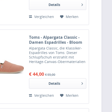
plus Schnürbänder. Dazu noch
Details
verfeinert mit einem...
Vergleichen
Merken
Toms - Alpargata Classic -
Damen Espadrilles - Bloom
Pink Heritage Canvas
Alpargata Classic, die Klassiker-
Espadrilles von Toms: Dieser
Schlupfschuh erstrahlt mit
Heritage-Canvas-Obermaterialien
in der ikonischen Silhouette.
Plissierte Zehdetails,
€ 44,00
€ 55,00
asymmetrische Nähte und
bedruckte Futterstoffe runden
Details
den...
Vergleichen
Merken