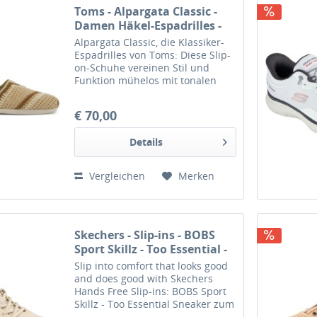
Toms - Alpargata Classic -
Damen Häkel-Espadrilles -
Beige/Braun (Almond Multi)
Alpargata Classic, die Klassiker-
Espadrilles von Toms: Diese Slip-
on-Schuhe vereinen Stil und
Funktion mühelos mit tonalen
Häkel-Obermaterialien für ein
boho-inspiriertes Gefühl -
€ 70,00
ergänzt durch CloudBound-
Einlegesohlen für erstklassigen...
Details
Vergleichen
Merken
Skechers - Slip-ins - BOBS
Sport Skillz - Too Essential -
Damen Sneaker zum
Slip into comfort that looks good
Reinschlüpfen - Natural/
and does good with Skechers
Hands Free Slip-ins: BOBS Sport
Skillz - Too Essential Sneaker zum
Reinschlüpfen. Dieser vegane