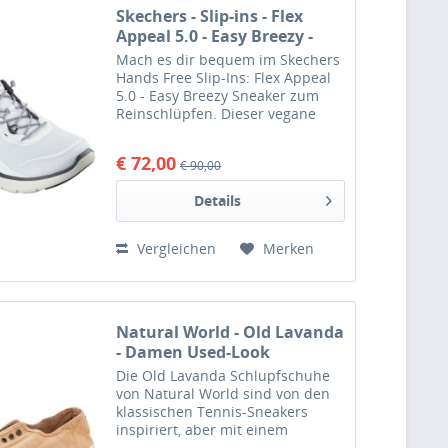
Skechers - Slip-ins - Flex
Appeal 5.0 - Easy Breezy -
Damen Sneaker zum
Mach es dir bequem im Skechers
Reinschlüpfen - Weiß
Hands Free Slip-Ins: Flex Appeal
(White/
5.0 - Easy Breezy Sneaker zum
Reinschlüpfen. Dieser vegane
Slip-On Schuh im sportlichen Stil
ist mit dem exklusiven Skechers
€ 72,00
€ 90,00
Fersenkissen (Heel Pillow)
ausgestattet und...
Details
Vergleichen
Merken
Natural World - Old Lavanda
- Damen Used-Look
Baumwollschuhe - Orange
Die Old Lavanda Schlupfschuhe
(Arcilla)
von Natural World sind von den
klassischen Tennis-Sneakers
inspiriert, aber mit einem
modernen und zeitgemäßen