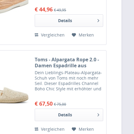
Touch mit Obermaterial aus
€ 44,96
€ 49,95
gewaschener 100% Bio-
Baumwolle im Washed-Look und
Details
einem Gummizug plus...
Vergleichen
Merken
Toms - Alpargata Rope 2.0 -
Damen Espadrille aus
Häkelspitze - Natural
Dein Lieblings-Plateau-Alpargata-
Crochet Lace
Schuh von Toms mit noch mehr
Seil. Dieser Espadrilles Channel
Boho Chic Style mit erhöhter und
mit Seil umwickelter Mittelsohle,
Obermaterial aus gehäkelter
€ 67,50
€ 75,00
Spitze und einfachem Slip-on-
Design. Lässig und...
Details
Vergleichen
Merken