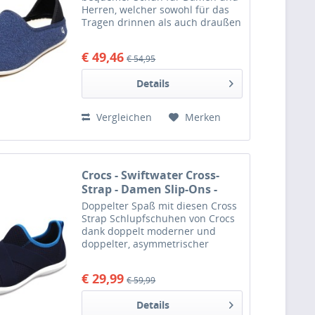
Herren, welcher sowohl für das
Tragen drinnen als auch draußen
geeignet ist. Das Obermaterial
besteht aus GRS (Global Recycled
€ 49,46
€ 54,95
Standard) zertifiziertem Leinen.
Eine...
Details
Vergleichen
Merken
Crocs - Swiftwater Cross-
Strap - Damen Slip-Ons -
dunkelblau (navy/white)
Doppelter Spaß mit diesen Cross
Strap Schlupfschuhen von Crocs
dank doppelt moderner und
doppelter, asymmetrischer
Kreuzriemen. Die schlankere,
femininere Ästhetik passt perfekt
€ 29,99
€ 59,99
zum athletisch-lockeren Trend.
Dieses Slipper-Modell ist...
Details