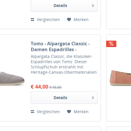
Baumwolle im Washed-Look und
Details
einem Gummizug plus...
Vergleichen
Merken
Toms - Alpargata Classic -
Damen Espadrilles -
Morning Dove Heritage
Alpargata Classic, die Klassiker-
Canvas
Espadrilles von Toms: Dieser
Schlupfschuh erstrahlt mit
Heritage-Canvas-Obermaterialien
in der ikonischen Silhouette.
Plissierte Zehdetails,
€ 44,00
€ 55,00
asymmetrische Nähte und
bedruckte Futterstoffe runden
Details
den...
Vergleichen
Merken