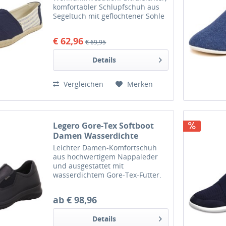
(Navy Universit
komfortabler Schlupfschuh aus
Segeltuch mit geflochtener Sohle
und klassischen Streifen. Und wie
immer bei Toms, One for One*.
€ 62,96
€ 69,95
Obermaterial aus Segeltuch mit
Toms Steppung auf der...
Details
Vergleichen
Merken
Legero Gore-Tex Softboot
Damen Wasserdichte
Halbschuhe Schwarz
Leichter Damen-Komfortschuh
aus hochwertigem Nappaleder
und ausgestattet mit
wasserdichtem Gore-Tex-Futter.
Ein vielseitiger Schlupfschuh für
fast jedes Wetter. Absolute
ab € 98,96
Funktionalität und klassisches
Design vereint mit den feinsten...
Details