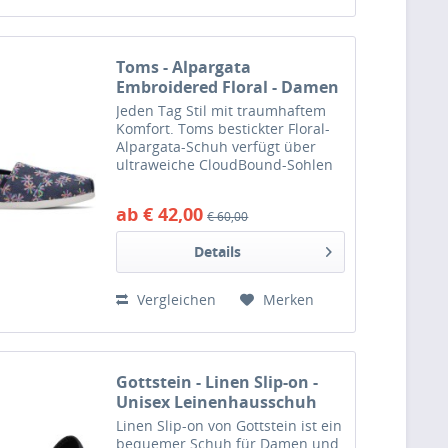
Toms - Alpargata
Embroidered Floral - Damen
Espadrilles mit
Jeden Tag Stil mit traumhaftem
Blumenmotiv - Marineblau
Komfort. Toms bestickter Floral-
(Navy Multi)
Alpargata-Schuh verfügt über
ultraweiche CloudBound-Sohlen
für verbesserte Atmungsaktivität
und wolkenartige Unterstützung.
ab € 42,00
€ 60,00
Diese Schlupfschuhe mit
bestickten Blumen von Toms...
Details
Vergleichen
Merken
Gottstein - Linen Slip-on -
Unisex Leinenhausschuh
mit Gummisohle -
Linen Slip-on von Gottstein ist ein
Dunkelblau (Ink Blue Mele)
bequemer Schuh für Damen und