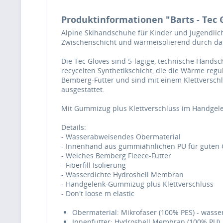
Produktinformationen "Barts - Tec 
Alpine Skihandschuhe für Kinder und Jugendlich
Zwischenschicht und wärmeisolierend durch das 
Die Tec Gloves sind 5-lagige, technische Hands
recycelten Synthetikschicht, die die Wärme reg
Bemberg-Futter und sind mit einem Klettverschl
ausgestattet.
Mit Gummizug plus Klettverschluss im Handgele
Details:
- Wasserabweisendes Obermaterial
- Innenhand aus gummiähnlichen PU für guten 
- Weiches Bemberg Fleece-Futter
- Fiberfill Isolierung
- Wasserdichte Hydroshell Membran
- Handgelenk-Gummizug plus Klettverschluss
- Don't loose m elastic
Obermaterial: Mikrofaser (100% PES) - wass
Innenfutter: Hydroshell Membran (100% PU), F