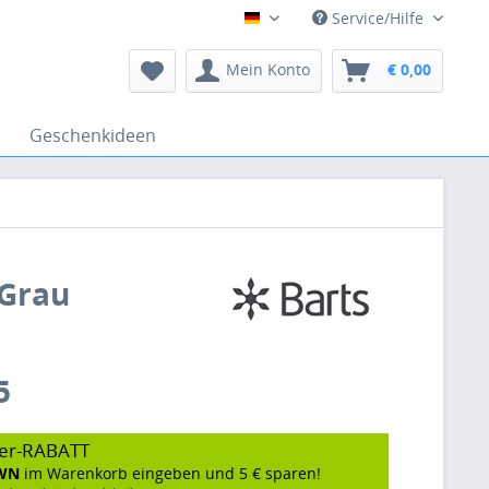
Service/Hilfe
Deutsch
Mein Konto
€ 0,00
Geschenkideen
 Grau
5
er-RABATT
WN
im Warenkorb eingeben und 5 € sparen!