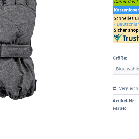
Damit das Le
Kostenlose
Schnelles u
- Deutschla
Sicher sho
Größe:
Vergleic
Artikel-Nr.:
Farbe: