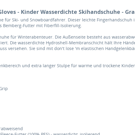
Gloves - Kinder Wasserdichte Skihandschuhe - Gra
e für Ski- und Snowboardfahrer. Dieser leichte Fingerhandschuh i
Bemberg-Futter mit Fiberfill-Isolierung.
chuhe für Winterabenteuer. Die Außenseite besteht aus wasserabw
uliert. Die wasserdichte Hydroshell-Membranschicht hält Ihre Hän
uss versehen. Sie sind mit don't lose 'm elastischen Handgelenkb
nkbereich und extra langer Stulpe für warme und trockene Kinde
Grip
erabweisend
leece-Futter (100% PES) - wasserdicht, isolierend