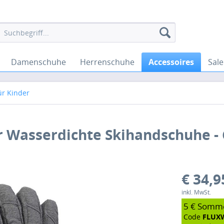
Damenschuhe
Herrenschuhe
Accessoires
Sale
r Kinder
er Wasserdichte Skihandschuhe -
€ 34,9
inkl. MwSt.
5 € Somm
Code
FLUX