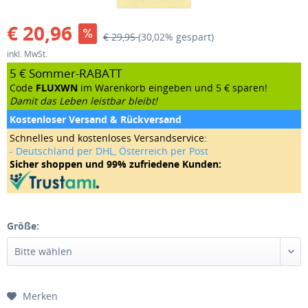
€ 20,96
€ 29,95
(30,02% gespart)
inkl. MwSt.
5 € Sommer-RABATT
Code
FLUXWN
im Warenkorb eingeben und 5 € sparen!
Damit das Leben leistbar bleibt!
Kostenloser Versand & Rückversand
Schnelles und kostenloses Versandservice:
- Deutschland per DHL, Österreich per Post
Sicher shoppen und 99% zufriedene Kunden:
Größe:
Merken