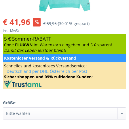
€ 41,96
€ 59,95
(30,01% gespart)
inkl. MwSt.
5 € Sommer-RABATT
Code
FLUXWN
im Warenkorb eingeben und 5 € sparen!
Damit das Leben leistbar bleibt!
Kostenloser Versand & Rückversand
Schnelles und kostenloses Versandservice:
- Deutschland per DHL, Österreich per Post
Sicher shoppen und 99% zufriedene Kunden:
Größe: