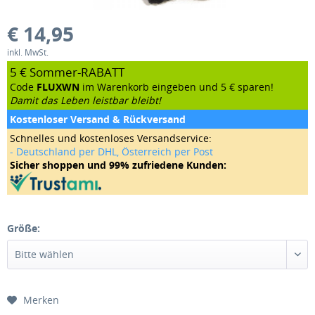
€ 14,95
inkl. MwSt.
5 € Sommer-RABATT
Code
FLUXWN
im Warenkorb eingeben und 5 € sparen!
Damit das Leben leistbar bleibt!
Kostenloser Versand & Rückversand
Schnelles und kostenloses Versandservice:
- Deutschland per DHL, Österreich per Post
Sicher shoppen und 99% zufriedene Kunden:
Größe:
Merken