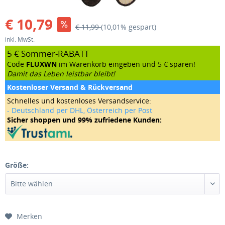
€ 10,79
€ 11,99
(10,01% gespart)
inkl. MwSt.
5 € Sommer-RABATT
Code
FLUXWN
im Warenkorb eingeben und 5 € sparen!
Damit das Leben leistbar bleibt!
Kostenloser Versand & Rückversand
Schnelles und kostenloses Versandservice:
- Deutschland per DHL, Österreich per Post
Sicher shoppen und 99% zufriedene Kunden:
Größe:
Merken