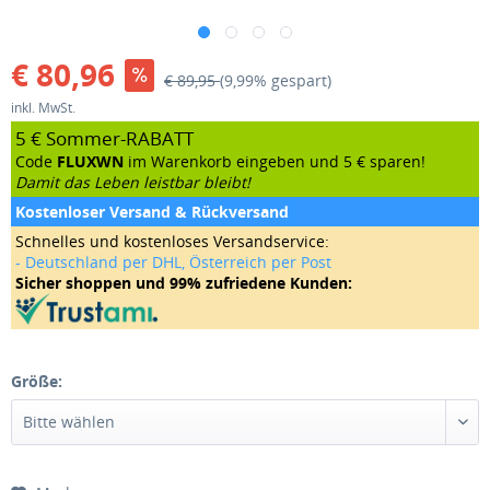
€ 80,96
€ 89,95
(9,99% gespart)
inkl. MwSt.
5 € Sommer-RABATT
Code
FLUXWN
im Warenkorb eingeben und 5 € sparen!
Damit das Leben leistbar bleibt!
Kostenloser Versand & Rückversand
Schnelles und kostenloses Versandservice:
- Deutschland per DHL, Österreich per Post
Sicher shoppen und 99% zufriedene Kunden:
Größe: