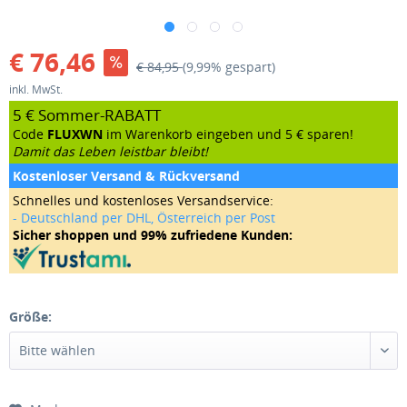
€ 76,46
€ 84,95
(9,99% gespart)
inkl. MwSt.
5 € Sommer-RABATT
Code
FLUXWN
im Warenkorb eingeben und 5 € sparen!
Damit das Leben leistbar bleibt!
Kostenloser Versand & Rückversand
Schnelles und kostenloses Versandservice:
- Deutschland per DHL, Österreich per Post
Sicher shoppen und 99% zufriedene Kunden:
Größe: