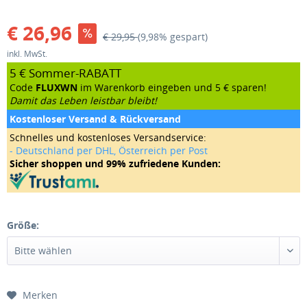
€ 26,96
€ 29,95
(9,98% gespart)
inkl. MwSt.
5 € Sommer-RABATT
Code
FLUXWN
im Warenkorb eingeben und 5 € sparen!
Damit das Leben leistbar bleibt!
Kostenloser Versand & Rückversand
Schnelles und kostenloses Versandservice:
- Deutschland per DHL, Österreich per Post
Sicher shoppen und 99% zufriedene Kunden:
Größe:
Merken