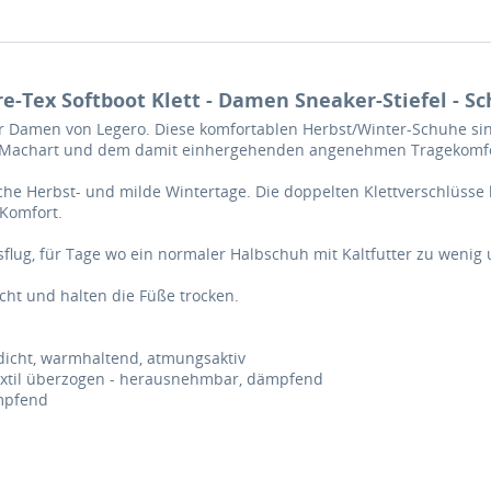
e-Tex Softboot Klett - Damen Sneaker-Stiefel - S
 Damen von Legero. Diese komfortablen Herbst/Winter-Schuhe sin
fte Machart und dem damit einhergehenden angenehmen Tragekomfo
ische Herbst- und milde Wintertage. Die doppelten Klettverschlüsse 
 Komfort.
flug, für Tage wo ein normaler Halbschuh mit Kaltfutter zu wenig u
icht und halten die Füße trocken.
dicht, warmhaltend, atmungsaktiv
extil überzogen - herausnehmbar, dämpfend
ämpfend