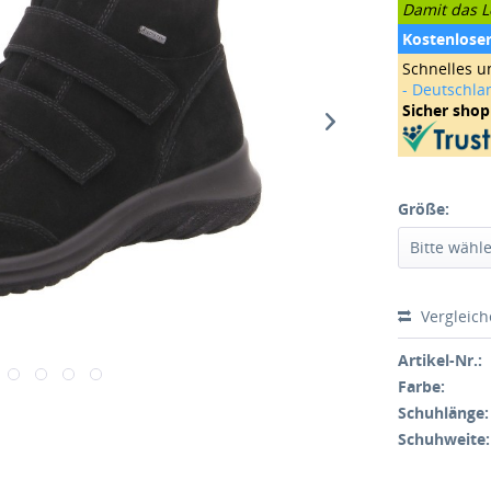
Damit das Le
Kostenlose
Schnelles u
- Deutschla
Sicher sho
Größe:
Vergleic
Artikel-Nr.:
Farbe:
Schuhlänge:
Schuhweite: