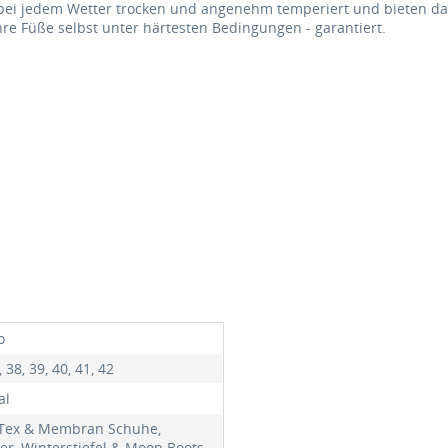
bei jedem Wetter trocken und angenehm temperiert und bieten dam
re Füße selbst unter härtesten Bedingungen - garantiert.
o
, 38, 39, 40, 41, 42
al
Tex & Membran Schuhe,
er, Winterstiefel & Moon Boots