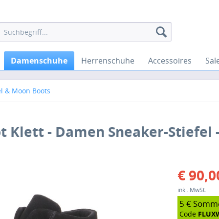
Damenschuhe
Herrenschuhe
Accessoires
Sal
el & Moon Boots
t Klett - Damen Sneaker-Stiefel 
€ 90,0
inkl. MwSt.
5 € Somm
Code
FLUX