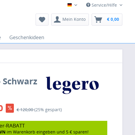
Service/Hilfe
Deutsch
Mein Konto
€ 0,00
e
Geschenkideen
- Schwarz
0
€ 120,00
(25% gespart)
er-RABATT
WN
im Warenkorb eingeben und 5 € sparen!