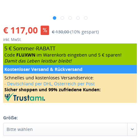
€ 117,00
€ 130,00
(10% gespart)
inkl. MwSt.
5 € Sommer-RABATT
Code
FLUXWN
im Warenkorb eingeben und 5 € sparen!
Damit das Leben leistbar bleibt!
Kostenloser Versand & Rückversand
Schnelles und kostenloses Versandservice:
- Deutschland per DHL, Österreich per Post
Sicher shoppen und 99% zufriedene Kunden:
Größe: