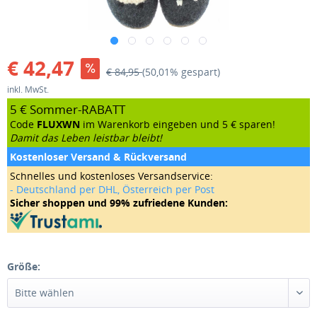
€ 42,47
€ 84,95
(50,01% gespart)
inkl. MwSt.
5 € Sommer-RABATT
Code
FLUXWN
im Warenkorb eingeben und 5 € sparen!
Damit das Leben leistbar bleibt!
Kostenloser Versand & Rückversand
Schnelles und kostenloses Versandservice:
- Deutschland per DHL, Österreich per Post
Sicher shoppen und 99% zufriedene Kunden:
Größe: