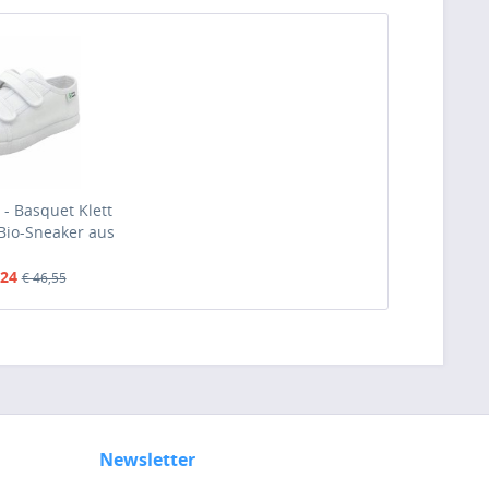
 - Basquet Klett
 Bio-Sneaker aus
 Weiß (Blanco)
,24
€ 46,55
Newsletter