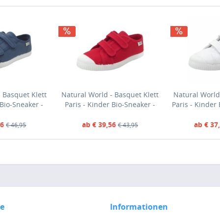
 Basquet Klett
Natural World - Basquet Klett
Natural World
 Bio-Sneaker -
Paris - Kinder Bio-Sneaker -
Paris - Kinder
avanda)
Rot (Rojo)
Baumwolle -
26
ab € 39,56
ab € 37
€ 46,95
€ 43,95
ce
Informationen