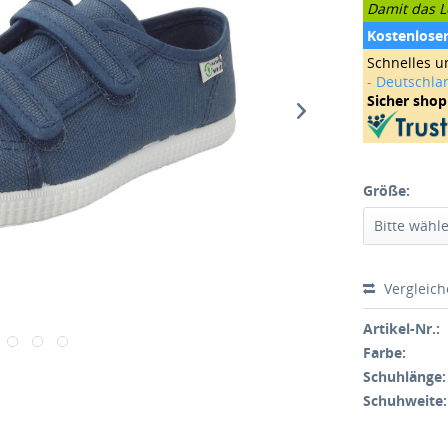
Damit das Le
Kostenlose
Schnelles u
- Deutschla
Sicher sho
Größe:
Vergleic
Artikel-Nr.:
Farbe:
Schuhlänge:
Schuhweite: