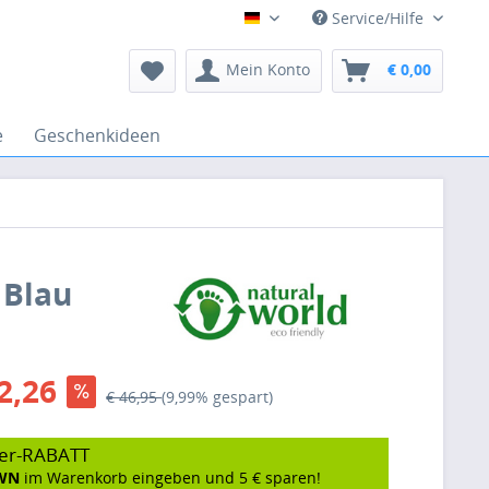
Service/Hilfe
Deutsch
Mein Konto
€ 0,00
e
Geschenkideen
 Blau
2,26
€ 46,95
(9,99% gespart)
er-RABATT
WN
im Warenkorb eingeben und 5 € sparen!