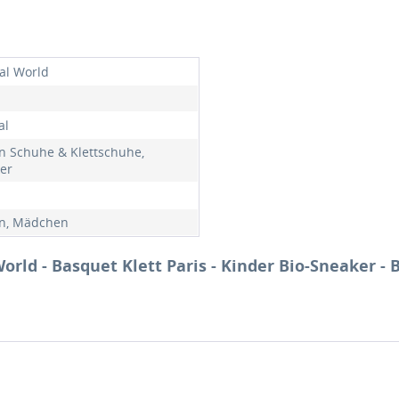
al World
al
on Schuhe & Klettschuhe,
er
n, Mädchen
rld - Basquet Klett Paris - Kinder Bio-Sneaker - 