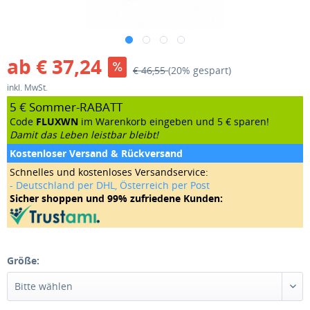
ab € 37,24
€ 46,55
(20% gespart)
inkl. MwSt.
5 € Sommer-RABATT
Code
FLUXWN
im Warenkorb eingeben und 5 € sparen!
Damit das Leben leistbar bleibt!
Kostenloser Versand & Rückversand
Schnelles und kostenloses Versandservice:
- Deutschland per DHL, Österreich per Post
Sicher shoppen und 99% zufriedene Kunden:
Größe: