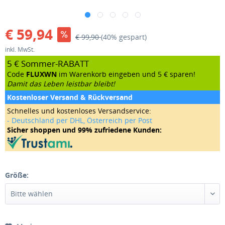
€ 59,94
€ 99,90
(40% gespart)
inkl. MwSt.
5 € Sommer-RABATT
Code
FLUXWN
im Warenkorb eingeben und 5 € sparen!
Damit das Leben leistbar bleibt!
Kostenloser Versand & Rückversand
Schnelles und kostenloses Versandservice:
- Deutschland per DHL, Österreich per Post
Sicher shoppen und 99% zufriedene Kunden:
Größe: