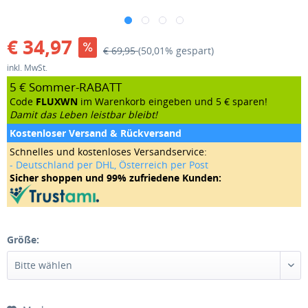
€ 34,97
€ 69,95
(50,01% gespart)
inkl. MwSt.
5 € Sommer-RABATT
Code
FLUXWN
im Warenkorb eingeben und 5 € sparen!
Damit das Leben leistbar bleibt!
Kostenloser Versand & Rückversand
Schnelles und kostenloses Versandservice:
- Deutschland per DHL, Österreich per Post
Sicher shoppen und 99% zufriedene Kunden:
Größe: