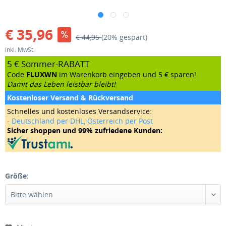
€ 35,96
€ 44,95
(20% gespart)
inkl. MwSt.
5 € Sommer-RABATT
Code
FLUXWN
im Warenkorb eingeben und 5 € sparen!
Damit das Leben leistbar bleibt!
Kostenloser Versand & Rückversand
Schnelles und kostenloses Versandservice:
- Deutschland per DHL, Österreich per Post
Sicher shoppen und 99% zufriedene Kunden:
Größe: