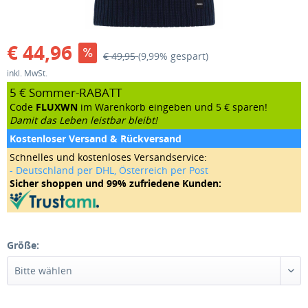
€ 44,96
€ 49,95
(9,99% gespart)
inkl. MwSt.
5 € Sommer-RABATT
Code
FLUXWN
im Warenkorb eingeben und 5 € sparen!
Damit das Leben leistbar bleibt!
Kostenloser Versand & Rückversand
Schnelles und kostenloses Versandservice:
- Deutschland per DHL, Österreich per Post
Sicher shoppen und 99% zufriedene Kunden:
Größe: