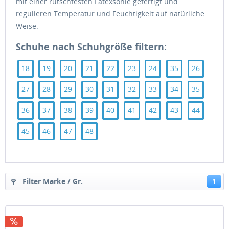
mit einer rutschfesten Latexsohle gefertigt und
regulieren Temperatur und Feuchtigkeit auf natürliche
Weise.
Schuhe nach Schuhgröße filtern:
18
19
20
21
22
23
24
35
26
27
28
29
30
31
32
33
34
35
36
37
38
39
40
41
42
43
44
45
46
47
48
Filter Marke / Gr.
1