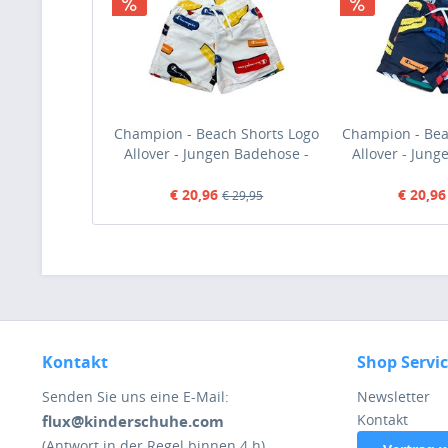
Champion - Beach Shorts Logo
Champion - Bea
Allover - Jungen Badehose -
Allover - Jung
Weiß (WHT/Allover)
Dunkelblau (
€ 20,96
€ 20,96
€ 29,95
Kontakt
Shop Servi
Senden Sie uns eine E-Mail:
Newsletter
Kontakt
flux@kinderschuhe.com
(Antwort in der Regel binnen 4 h)