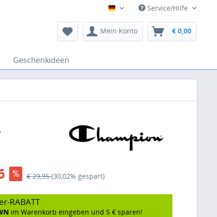
Service/Hilfe
Deutsch
Mein Konto
€ 0,00
Geschenkideen
-
6
€ 29,95
(30,02% gespart)
er-RABATT
WN
im Warenkorb eingeben und 5 € sparen!