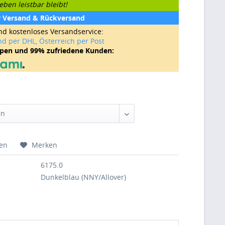
ben leistbar bleibt!
r Versand & Rückversand
nd kostenloses Versandservice:
nd per DHL, Österreich per Post
ppen und 99% zufriedene Kunden:
hen
Merken
6175.0
Dunkelblau (NNY/Allover)