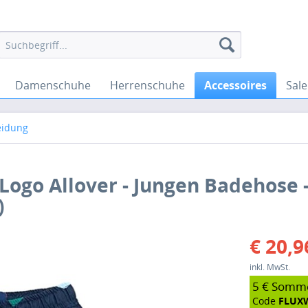
Damenschuhe
Herrenschuhe
Accessoires
Sale
eidung
Logo Allover - Jungen Badehose 
)
€ 20,9
inkl. MwSt.
5 € Somm
Code
FLUX