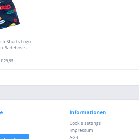
ch Shorts Logo
en Badehose -
NNY/Allover)
€ 29,95
ce
Informationen
Cookie settings
Impressum
AGB