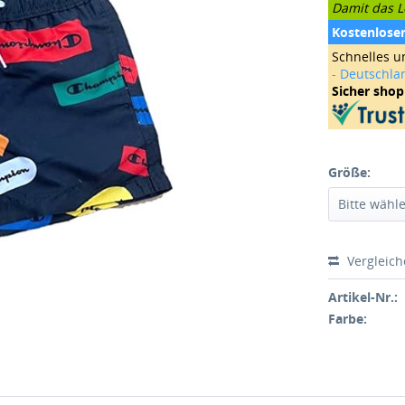
Damit das Le
Kostenlose
Schnelles u
- Deutschla
Sicher sho
Größe:
Vergleic
Artikel-Nr.:
Farbe: