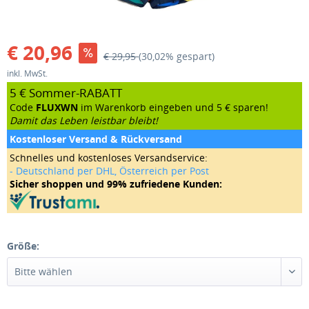
€ 20,96
€ 29,95
(30,02% gespart)
inkl. MwSt.
5 € Sommer-RABATT
Code
FLUXWN
im Warenkorb eingeben und 5 € sparen!
Damit das Leben leistbar bleibt!
Kostenloser Versand & Rückversand
Schnelles und kostenloses Versandservice:
- Deutschland per DHL, Österreich per Post
Sicher shoppen und 99% zufriedene Kunden:
Größe: