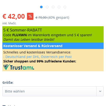
€ 42,00
€ 70,00
(40% gespart)
inkl. MwSt.
5 € Sommer-RABATT
Code
FLUXWN
im Warenkorb eingeben und 5 € sparen!
Damit das Leben leistbar bleibt!
Kostenloser Versand & Rückversand
Schnelles und kostenloses Versandservice:
- Deutschland per DHL, Österreich per Post
Sicher shoppen und 99% zufriedene Kunden:
Größe: