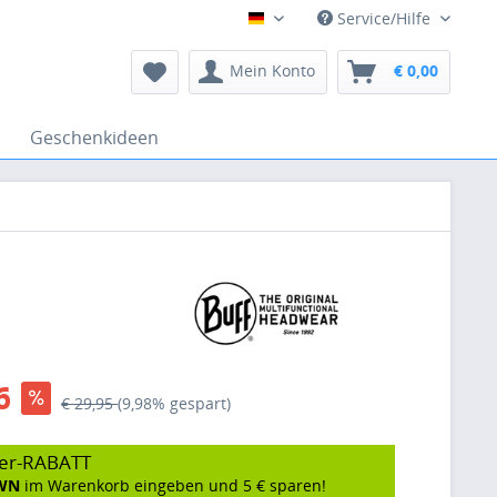
Service/Hilfe
Deutsch
Mein Konto
€ 0,00
Geschenkideen
6
€ 29,95
(9,98% gespart)
er-RABATT
WN
im Warenkorb eingeben und 5 € sparen!