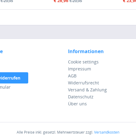
ti)
€ 26,96
€ 23,9
€ 29,95
€ 29,95
ce
Informationen
Cookie settings
Impressum
AGB
widerrufen
Widerrufsrecht
mular
Versand & Zahlung
Datenschutz
Über uns
Alle Preise inkl. gesetzl. Mehrwertsteuer zzgl.
Versandkosten