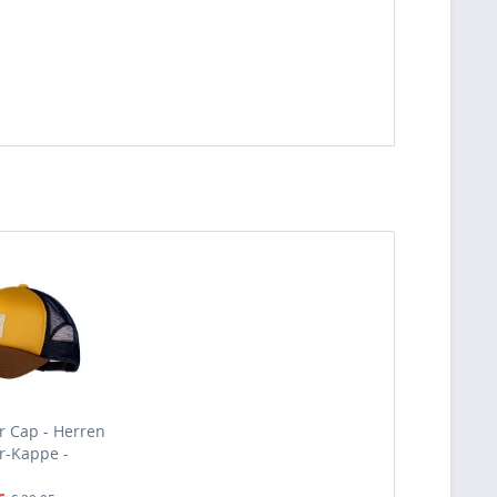
er Cap - Herren
er-Kappe -
au (Erlen Camel)