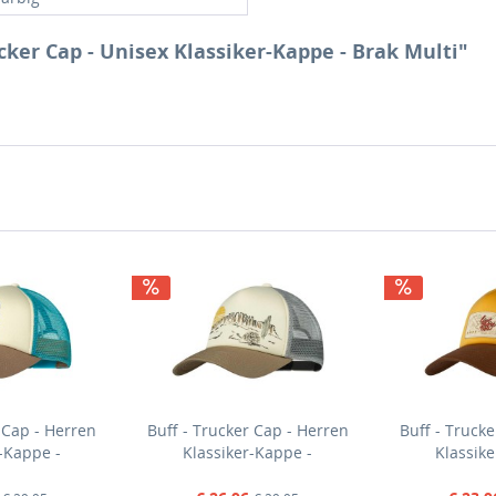
cker Cap - Unisex Klassiker-Kappe - Brak Multi"
 Cap - Herren
Buff - Trucker Cap - Herren
Buff - Truck
-Kappe -
Klassiker-Kappe -
Klassik
Türkis (Scen
Creme/Beige/Grau (Lach Multi)
Gelb/Braun/Bl