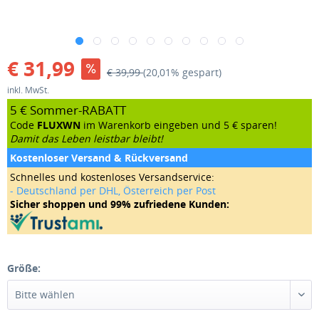
€ 31,99
€ 39,99
(20,01% gespart)
inkl. MwSt.
5 € Sommer-RABATT
Code
FLUXWN
im Warenkorb eingeben und 5 € sparen!
Damit das Leben leistbar bleibt!
Kostenloser Versand & Rückversand
Schnelles und kostenloses Versandservice:
- Deutschland per DHL, Österreich per Post
Sicher shoppen und 99% zufriedene Kunden:
Größe: