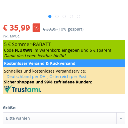
€ 35,99
€ 39,99
(10% gespart)
inkl. MwSt.
5 € Sommer-RABATT
Code
FLUXWN
im Warenkorb eingeben und 5 € sparen!
Damit das Leben leistbar bleibt!
Kostenloser Versand & Rückversand
Schnelles und kostenloses Versandservice:
- Deutschland per DHL, Österreich per Post
Sicher shoppen und 99% zufriedene Kunden:
Größe: