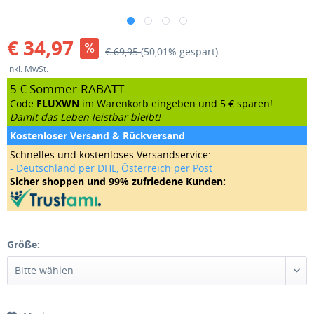
€ 34,97
€ 69,95
(50,01% gespart)
inkl. MwSt.
5 € Sommer-RABATT
Code
FLUXWN
im Warenkorb eingeben und 5 € sparen!
Damit das Leben leistbar bleibt!
Kostenloser Versand & Rückversand
Schnelles und kostenloses Versandservice:
- Deutschland per DHL, Österreich per Post
Sicher shoppen und 99% zufriedene Kunden:
Größe: