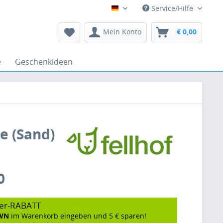
Service/Hilfe
Deutsch
Mein Konto
€ 0,00
e
Geschenkideen
e (Sand)
0
er-RABATT
WN
im Warenkorb eingeben und 5 € sparen!