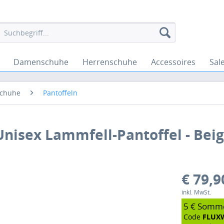
Damenschuhe
Herrenschuhe
Accessoires
Sal
chuhe
Pantoffeln
 Unisex Lammfell-Pantoffel - Beig
€ 79,9
inkl. MwSt.
5 € Somm
Code
FLUX