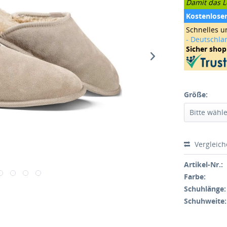
Damit das Le
Kostenlose
Schnelles u
- Deutschla
Sicher sho
Größe:
Vergleic
Artikel-Nr.:
Farbe:
Schuhlänge:
Schuhweite: