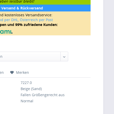
ben leistbar bleibt!
r Versand & Rückversand
nd kostenloses Versandservice:
nd per DHL, Österreich per Post
ppen und 99% zufriedene Kunden:
hen
Merken
7227.0
Beige (Sand)
Fallen Größengerecht aus
Normal