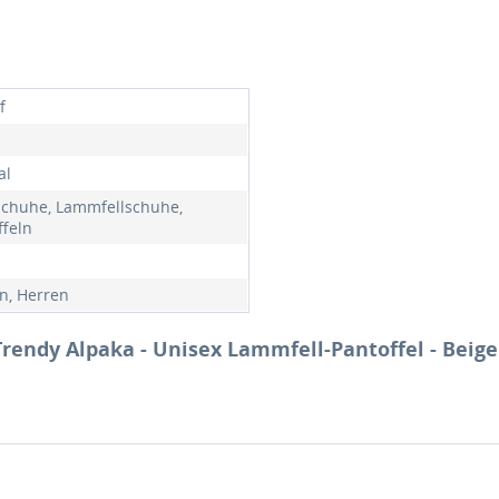
f
al
chuhe, Lammfellschuhe,
ffeln
, Herren
Trendy Alpaka - Unisex Lammfell-Pantoffel - Beige