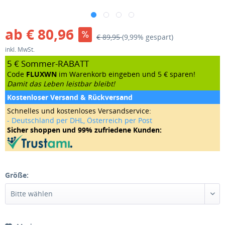
ab € 80,96
€ 89,95
(9,99% gespart)
inkl. MwSt.
5 € Sommer-RABATT
Code
FLUXWN
im Warenkorb eingeben und 5 € sparen!
Damit das Leben leistbar bleibt!
Kostenloser Versand & Rückversand
Schnelles und kostenloses Versandservice:
- Deutschland per DHL, Österreich per Post
Sicher shoppen und 99% zufriedene Kunden:
Größe: