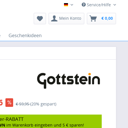
Service/Hilfe
Deutsch
Mein Konto
€ 0,00
e
Geschenkideen
6
€ 59,95
(20% gespart)
er-RABATT
WN
im Warenkorb eingeben und 5 € sparen!