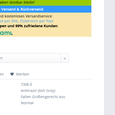
ben leistbar bleibt!
r Versand & Rückversand
nd kostenloses Versandservice:
nd per DHL, Österreich per Post
ppen und 99% zufriedene Kunden:
hen
Merken
7306.0
Anthrazit (Ash Grey)
Fallen Größengerecht aus
Normal