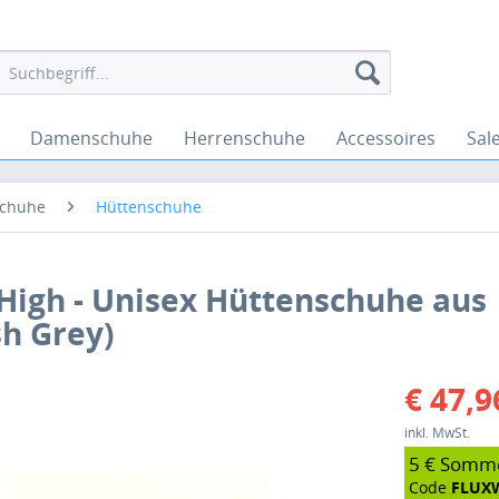
Damenschuhe
Herrenschuhe
Accessoires
Sal
chuhe
Hüttenschuhe
 High - Unisex Hüttenschuhe aus
sh Grey)
€ 47,9
inkl. MwSt.
5 € Somm
Code
FLUX