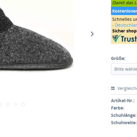
Damit das Le
Kostenlose
Schnelles u
- Deutschla
Sicher sho
Größe:
Vergleic
Artikel-Nr.:
Farbe:
Schuhlänge:
Schuhweite: