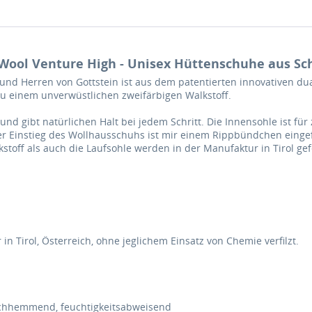
Wool Venture High - Unisex Hüttenschuhe aus Schu
d Herren von Gottstein ist aus dem patentierten innovativen dualk
 zu einem unverwüstlichen zweifärbigen Walkstoff.
nd gibt natürlichen Halt bei jedem Schritt. Die Innensohle ist für
er Einstieg des Wollhausschuhs ist mir einem Rippbündchen eingef
toff als auch die Laufsohle werden in der Manufaktur in Tirol gefe
in Tirol, Österreich, ohne jeglichem Einsatz von Chemie verfilzt.
utschhemmend, feuchtigkeitsabweisend