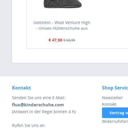
Gottstein - Wool Venture High
- Unisex Hüttenschuhe aus
Schurwolle - Anthrazit (Ash
Grey)
€ 47,96
€ 59,95
Kontakt
Shop Servi
Senden Sie uns eine E-Mail:
Newsletter
Kontakt
flux@kinderschuhe.com
(Antwort in der Regel binnen 4 h)
Vertrag 
Widerrufsfor
Rufen Sie uns an: