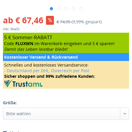
ab € 67,46
€ 74,95
(9,99% gespart)
inkl. MwSt.
5 € Sommer-RABATT
Code
FLUXWN
im Warenkorb eingeben und 5 € sparen!
Damit das Leben leistbar bleibt!
Kostenloser Versand & Rückversand
Schnelles und kostenloses Versandservice:
- Deutschland per DHL, Österreich per Post
Sicher shoppen und 99% zufriedene Kunden:
Größe: