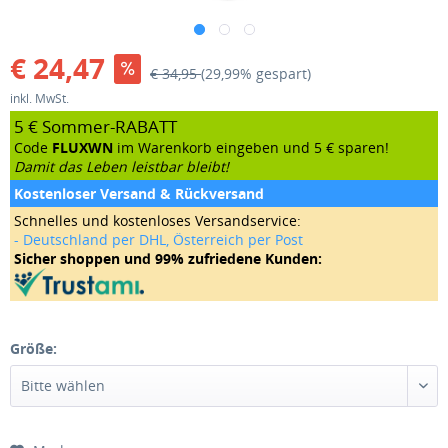
€ 24,47
€ 34,95
(29,99% gespart)
inkl. MwSt.
5 € Sommer-RABATT
Code
FLUXWN
im Warenkorb eingeben und 5 € sparen!
Damit das Leben leistbar bleibt!
Kostenloser Versand & Rückversand
Schnelles und kostenloses Versandservice:
- Deutschland per DHL, Österreich per Post
Sicher shoppen und 99% zufriedene Kunden:
Größe: