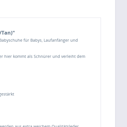
/Tan)"
e Babyschuhe für Babys, Laufanfänger und
er hier kommt als Schnürer und verleiht dem
gestärkt
 werden aus extra weichem Qualitätsleder