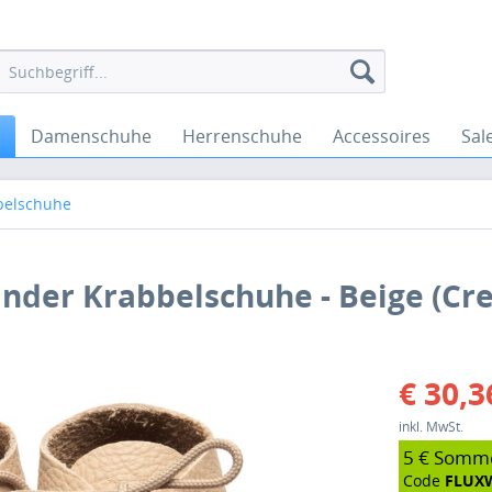
Damenschuhe
Herrenschuhe
Accessoires
Sal
belschuhe
kinder Krabbelschuhe - Beige (C
€ 30,3
inkl. MwSt.
5 € Somm
Code
FLUX