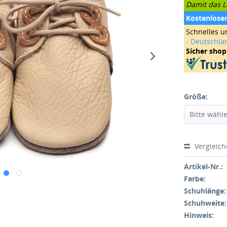
Damit das Le
Kostenlose
Schnelles u
- Deutschla
Sicher sho
Größe:
Vergleic
Artikel-Nr.:
Farbe:
Schuhlänge:
Schuhweite:
Hinweis: