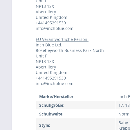
Unit F
NP13 1SX
Abertillery
United Kingdom
+441495291539
info@inchblue.com
EU Verantwortliche Person:
Inch Blue Ltd.
Roseheyworth Business Park North
Unit F
NP13 1SX
Abertillery
United Kingdom
+441495291539
info@inchblue.com
Marke/Hersteller:
Inch 
Schuhgröße:
17, 18
Schuhweite:
Norm
Baby 
Style:
Krabb