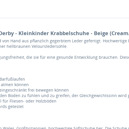
Derby - Kleinkinder Krabbelschuhe - Beige (Cream
d von Hand aus pflanzlich gegerbtem Leder gefertigt. Hochwertig
ner hellbraunen Veloursledersohle.
ngsfreiheit, die sie für eine gesunde Entwicklung brauchen. Dies
 Barfußlaufen
ße atmen können
 uneingeschränkt frei bewegen können
den Boden zu fühlen und zu greifen, der Gleichgewichtssinn wird 
 für Fliesen- oder Holzböden
rds getestet
 in Wales, Großbritannien, hochwertige Softschuhe her. Die Schuhe