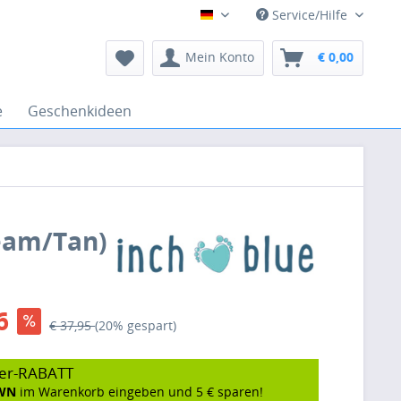
Service/Hilfe
Deutsch
Mein Konto
€ 0,00
e
Geschenkideen
ream/Tan)
6
€ 37,95
(20% gespart)
er-RABATT
WN
im Warenkorb eingeben und 5 € sparen!