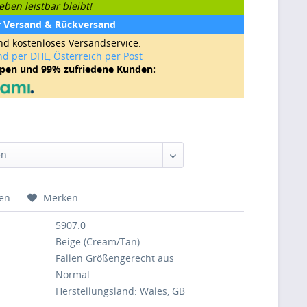
ben leistbar bleibt!
r Versand & Rückversand
nd kostenloses Versandservice:
nd per DHL, Österreich per Post
ppen und 99% zufriedene Kunden:
hen
Merken
5907.0
Beige (Cream/Tan)
Fallen Größengerecht aus
Normal
Herstellungsland: Wales, GB