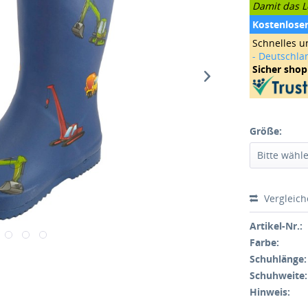
Damit das Le
Kostenlose
Schnelles u
- Deutschla
Sicher sho
Größe:
Vergleic
Artikel-Nr.:
Farbe:
Schuhlänge:
Schuhweite:
Hinweis: