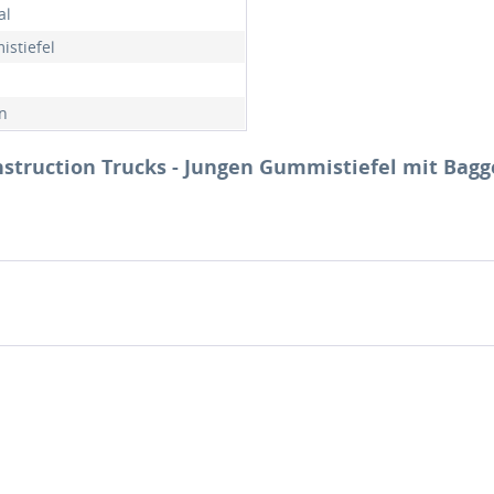
al
stiefel
n
nstruction Trucks - Jungen Gummistiefel mit Bagge