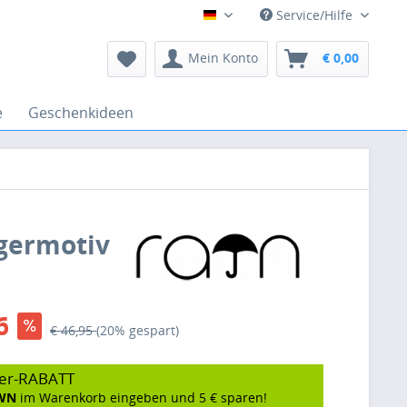
Service/Hilfe
Deutsch
Mein Konto
€ 0,00
e
Geschenkideen
ggermotiv
6
€ 46,95
(20% gespart)
er-RABATT
WN
im Warenkorb eingeben und 5 € sparen!