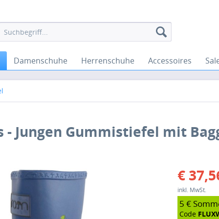
Damenschuhe
Herrenschuhe
Accessoires
Sal
l
ks - Jungen Gummistiefel mit Ba
€ 37,5
inkl. MwSt.
5 € Somm
Code
FLUX