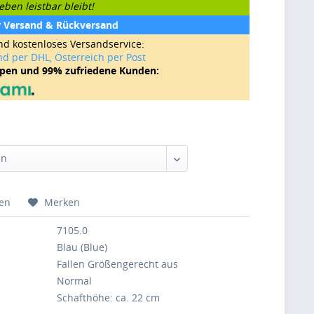
ben leistbar bleibt!
r Versand & Rückversand
nd kostenloses Versandservice:
nd per DHL, Österreich per Post
ppen und 99% zufriedene Kunden:
hen
Merken
7105.0
Blau (Blue)
Fallen Größengerecht aus
Normal
Schafthöhe: ca. 22 cm