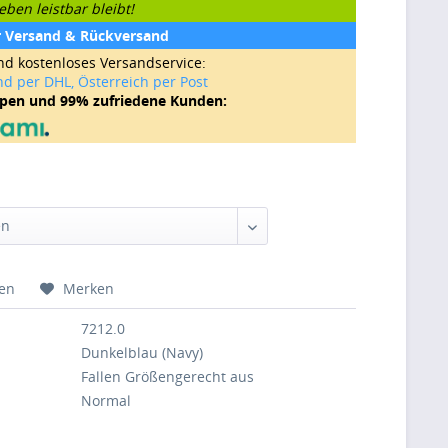
ben leistbar bleibt!
r Versand & Rückversand
nd kostenloses Versandservice:
nd per DHL, Österreich per Post
ppen und 99% zufriedene Kunden:
hen
Merken
7212.0
Dunkelblau (Navy)
Fallen Größengerecht aus
Normal