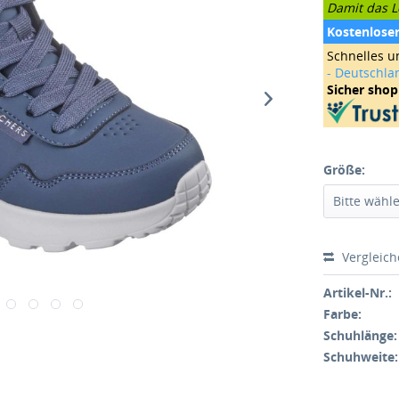
Damit das Le
Kostenlose
Schnelles u
- Deutschla
Sicher sho
Größe:
Vergleic
Artikel-Nr.:
Farbe:
Schuhlänge:
Schuhweite: