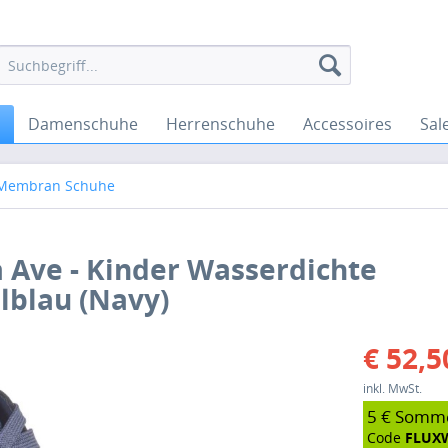
Damenschuhe
Herrenschuhe
Accessoires
Sal
 Membran Schuhe
a Ave - Kinder Wasserdichte
lblau (Navy)
€ 52,5
inkl. MwSt.
5 € Somm
Code
FLUX