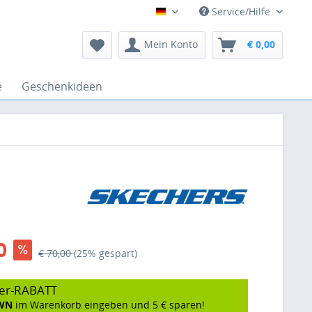
Service/Hilfe
Deutsch
Mein Konto
€ 0,00
e
Geschenkideen
0
€ 70,00
(25% gespart)
er-RABATT
WN
im Warenkorb eingeben und 5 € sparen!