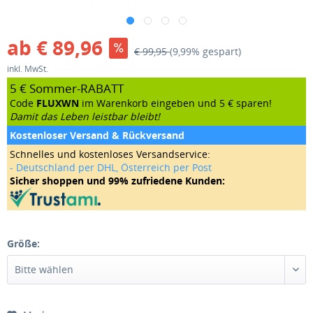
ab € 89,96
€ 99,95
(9,99% gespart)
inkl. MwSt.
5 € Sommer-RABATT
Code
FLUXWN
im Warenkorb eingeben und 5 € sparen!
Damit das Leben leistbar bleibt!
Kostenloser Versand & Rückversand
Schnelles und kostenloses Versandservice:
- Deutschland per DHL, Österreich per Post
Sicher shoppen und 99% zufriedene Kunden:
Größe: