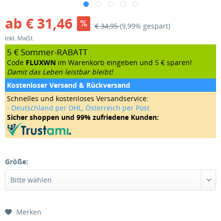
ab € 31,46
€ 34,95
(9,99% gespart)
inkl. MwSt.
5 € Sommer-RABATT
Code
FLUXWN
im Warenkorb eingeben und 5 € sparen!
Damit das Leben leistbar bleibt!
Kostenloser Versand & Rückversand
Schnelles und kostenloses Versandservice:
- Deutschland per DHL, Österreich per Post
Sicher shoppen und 99% zufriedene Kunden:
Größe:
Merken