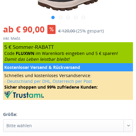
ab € 90,00
€ 120,00
(25% gespart)
inkl. MwSt.
5 € Sommer-RABATT
Code
FLUXWN
im Warenkorb eingeben und 5 € sparen!
Damit das Leben leistbar bleibt!
Kostenloser Versand & Rückversand
Schnelles und kostenloses Versandservice:
- Deutschland per DHL, Österreich per Post
Sicher shoppen und 99% zufriedene Kunden:
Größe: