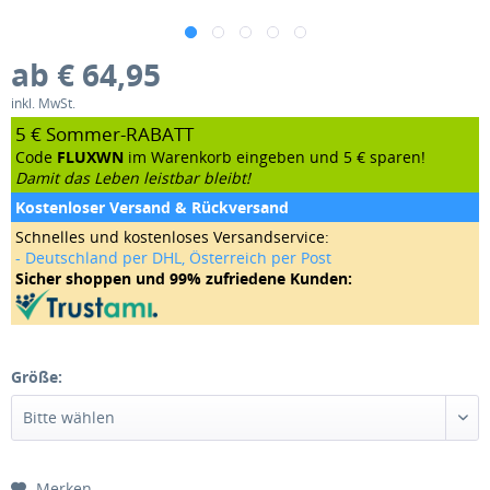
ab € 64,95
inkl. MwSt.
5 € Sommer-RABATT
Code
FLUXWN
im Warenkorb eingeben und 5 € sparen!
Damit das Leben leistbar bleibt!
Kostenloser Versand & Rückversand
Schnelles und kostenloses Versandservice:
- Deutschland per DHL, Österreich per Post
Sicher shoppen und 99% zufriedene Kunden:
Größe:
Merken