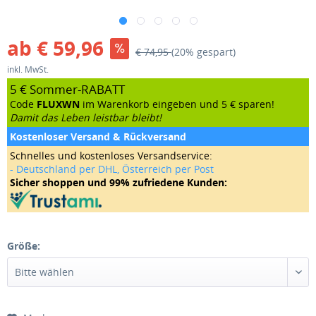
ab € 59,96
€ 74,95
(20% gespart)
inkl. MwSt.
5 € Sommer-RABATT
Code
FLUXWN
im Warenkorb eingeben und 5 € sparen!
Damit das Leben leistbar bleibt!
Kostenloser Versand & Rückversand
Schnelles und kostenloses Versandservice:
- Deutschland per DHL, Österreich per Post
Sicher shoppen und 99% zufriedene Kunden:
Größe: