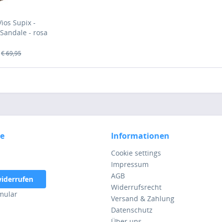
Vios Supix -
Sandale - rosa
rose)
€ 69,95
ce
Informationen
Cookie settings
Impressum
AGB
widerrufen
Widerrufsrecht
mular
Versand & Zahlung
Datenschutz
Über uns