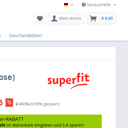
Service/Hilfe
Deutsch
Mein Konto
€ 0,00
e
Geschenkideen
ose)
6
€ 69,95
(9,99% gespart)
er-RABATT
WN
im Warenkorb eingeben und 5 € sparen!