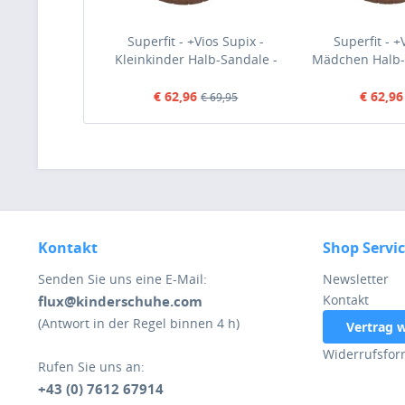
Superfit - +Vios Supix -
Superfit - +
Kleinkinder Halb-Sandale -
Mädchen Halb-
dunkelblau (mood indigo)
(old 
€ 62,96
€ 62,96
€ 69,95
Kontakt
Shop Servi
Senden Sie uns eine E-Mail:
Newsletter
Kontakt
flux@kinderschuhe.com
(Antwort in der Regel binnen 4 h)
Vertrag 
Widerrufsfor
Rufen Sie uns an:
+43 (0) 7612 67914