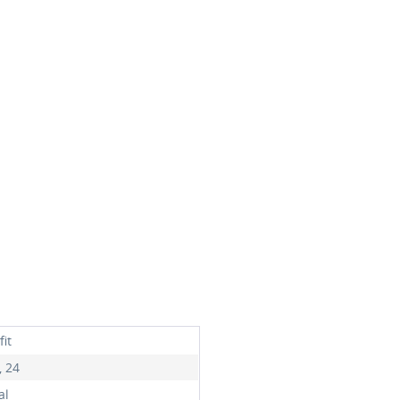
it
, 24
al