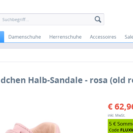
Damenschuhe
Herrenschuhe
Accessoires
Sal
ädchen Halb-Sandale - rosa (old r
€ 62,9
inkl. MwSt.
5 € Somm
Code
FLUX