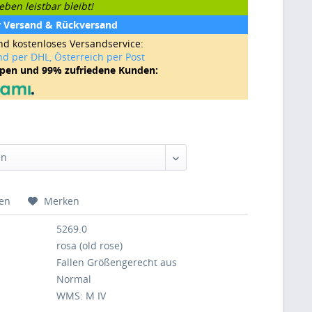
ben leistbar bleibt!
r Versand & Rückversand
nd kostenloses Versandservice:
nd per DHL, Österreich per Post
ppen und 99% zufriedene Kunden:
hen
Merken
5269.0
rosa (old rose)
Fallen Größengerecht aus
Normal
WMS: M IV