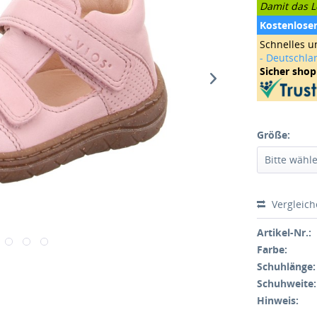
Damit das Le
Kostenlose
Schnelles u
- Deutschla
Sicher sho
Größe:
Vergleic
Artikel-Nr.:
Farbe:
Schuhlänge:
Schuhweite:
Hinweis: