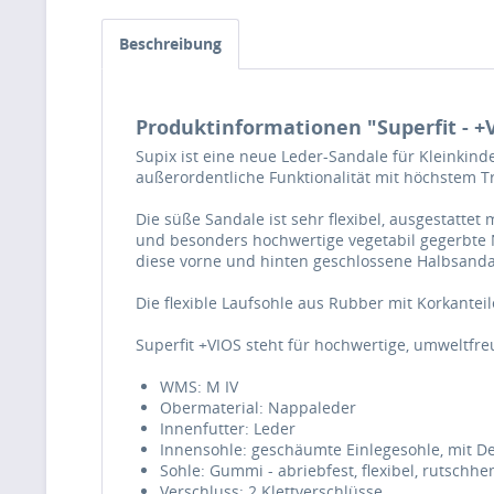
Beschreibung
Produktinformationen "Superfit - +V
Supix ist eine neue Leder-Sandale für Kleinkind
außerordentliche Funktionalität mit höchstem T
Die süße Sandale ist sehr flexibel, ausgestattet
und besonders hochwertige vegetabil gegerbte 
diese vorne und hinten geschlossene Halbsanda
Die flexible Laufsohle aus Rubber mit Korkante
Superfit +VIOS steht für hochwertige, umweltfr
WMS: M IV
Obermaterial: Nappaleder
Innenfutter: Leder
Innensohle: geschäumte Einlegesohle, mit 
Sohle: Gummi - abriebfest, flexibel, rutsch
Verschluss: 2 Klettverschlüsse