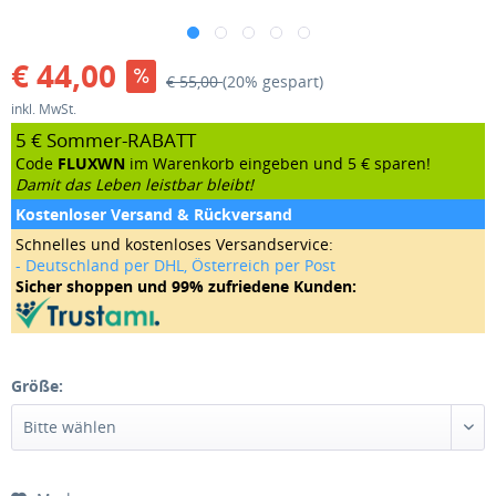
€ 44,00
€ 55,00
(20% gespart)
inkl. MwSt.
5 € Sommer-RABATT
Code
FLUXWN
im Warenkorb eingeben und 5 € sparen!
Damit das Leben leistbar bleibt!
Kostenloser Versand & Rückversand
Schnelles und kostenloses Versandservice:
- Deutschland per DHL, Österreich per Post
Sicher shoppen und 99% zufriedene Kunden:
Größe: