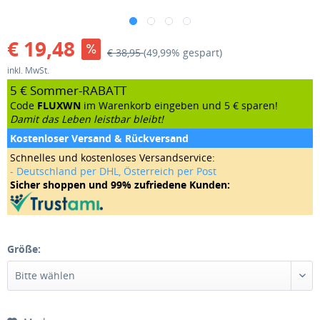
€ 19,48
€ 38,95
(49,99% gespart)
inkl. MwSt.
5 € Sommer-RABATT
Code
FLUXWN
im Warenkorb eingeben und 5 € sparen!
Damit das Leben leistbar bleibt!
Kostenloser Versand & Rückversand
Schnelles und kostenloses Versandservice:
- Deutschland per DHL, Österreich per Post
Sicher shoppen und 99% zufriedene Kunden:
Größe: