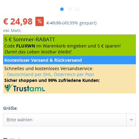
€ 24,98
€ 49,95
(49,99% gespart)
inkl. MwSt.
5 € Sommer-RABATT
Code
FLUXWN
im Warenkorb eingeben und 5 € sparen!
Damit das Leben leistbar bleibt!
Kostenloser Versand & Rückversand
Schnelles und kostenloses Versandservice:
- Deutschland per DHL, Österreich per Post
Sicher shoppen und 99% zufriedene Kunden:
Größe: