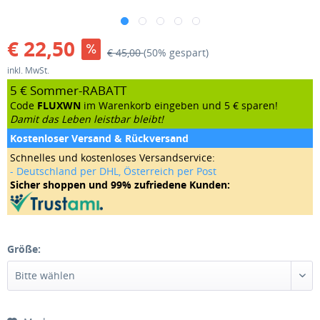
€ 22,50
€ 45,00
(50% gespart)
inkl. MwSt.
5 € Sommer-RABATT
Code
FLUXWN
im Warenkorb eingeben und 5 € sparen!
Damit das Leben leistbar bleibt!
Kostenloser Versand & Rückversand
Schnelles und kostenloses Versandservice:
- Deutschland per DHL, Österreich per Post
Sicher shoppen und 99% zufriedene Kunden:
Größe: