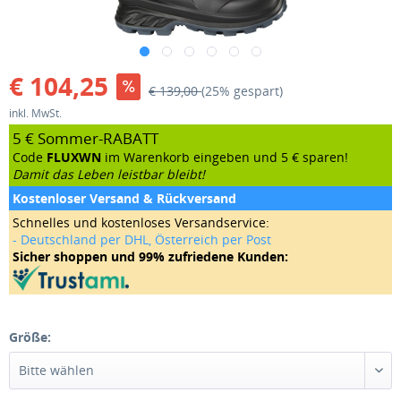
€ 104,25
€ 139,00
(25% gespart)
inkl. MwSt.
5 € Sommer-RABATT
Code
FLUXWN
im Warenkorb eingeben und 5 € sparen!
Damit das Leben leistbar bleibt!
Kostenloser Versand & Rückversand
Schnelles und kostenloses Versandservice:
- Deutschland per DHL, Österreich per Post
Sicher shoppen und 99% zufriedene Kunden:
Größe: